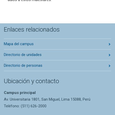
Enlaces relacionados
Mapa del campus
Directorio de unidades
Directorio de personas
Ubicación y contacto
Campus principal
Av. Universitaria 1801, San Miguel, Lima 15088, Perú
Teléfono: (511) 626-2000