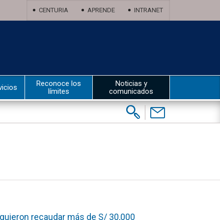
CENTURIA
APRENDE
INTRANET
Reconoce los
Noticias y
vicios
límites
comunicados
Buscar:
Contáctenos
guieron recaudar más de S/ 30,000